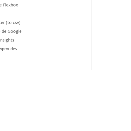
e Flexbox
er (to csv)
e de Google
nsights
 wpmudev