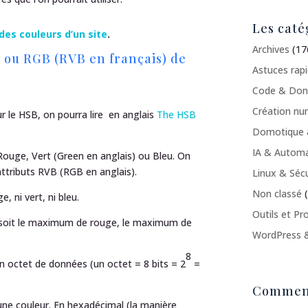
Les caté
des couleurs d’un site
.
Archives
(17
 ou RGB (RVB en français) de
Astuces rap
Code & Don
Création nu
ur le HSB, on pourra lire en anglais
The HSB
Domotique 
IA & Automa
ouge, Vert (Green en anglais) ou Bleu. On
attributs RVB (RGB en anglais).
Linux & Sécu
Non classé
(
e, ni vert, ni bleu.
Outils et Pr
 soit le maximum de rouge, le maximum de
WordPress 
8
n octet de données (un octet = 8 bits = 2
=
Comment
 une couleur. En hexadécimal (la manière