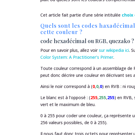
Cet article fait partie d’une série intitulée
choix 
Quels sont les codes haxadécimal
cette couleur ?
code hexadécimal ou RGB, quezako ?
Pour en savoir plus, allez voir
sur wikipedia ici
. S
Color System: A Practitioner’s Primer
.
Toute couleur correspond à un assemblage de R
peut donc décrire une couleur en décrivant ses 
Ainsi le noir correspond à (
0
,
0
,
0
) en RVB : ni roug
Le blanc est à l’opposé : (
255
,
255
,
255
) en RVB,
vert et le maximum de bleu.
0 à 255 pour coder une couleur, ça représente u
256 valeurs possibles, de 0 à 255).
Il nous faut donc trois octets pour représenter