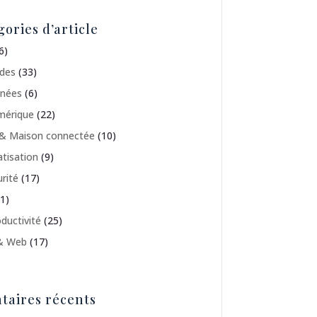
gories d’article
6)
ides
(33)
nées
(6)
mérique
(22)
& Maison connectée
(10)
tisation
(9)
rité
(17)
1)
oductivité
(25)
& Web
(17)
aires récents