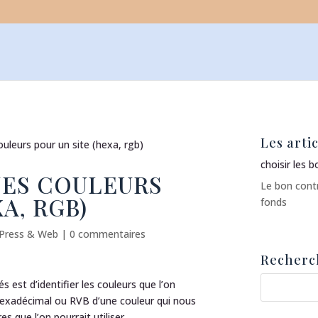
Les artic
ouleurs pour un site (hexa, rgb)
choisir les 
NES COULEURS
Le bon contr
A, RGB)
fonds
Press & Web
|
0 commentaires
Recherc
és est d’identifier les couleurs que l’on
de Hexadécimal ou RVB d’une couleur qui nous
s que l’on pourrait utiliser.