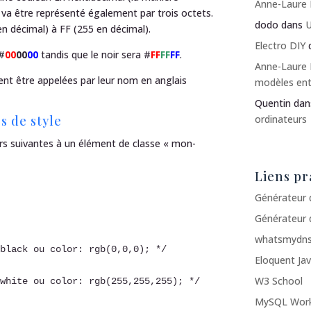
Anne-Laure
 va être représenté également par trois octets.
dodo
dans
U
n décimal) à FF (255 en décimal).
Electro DIY
 #
00
00
00
tandis que le noir sera #
FF
FF
FF
.
Anne-Laure
nt être appelées par leur nom en anglais
modèles ent
Quentin
da
s de style
ordinateurs
rs suivantes à un élément de classe « mon-
Liens pr
Générateur 
Générateur 
whatsmydns
Eloquent Jav
W3 School
MySQL Wor