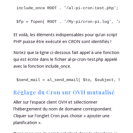
include_once ROOT . '/al-pi-cron-test.php';

$fp = fopen( ROOT . '/My-pi/cron-pi.log', 'a' );
Et voilà, les éléments indispensables pour qu’un script
PHP puisse être exécuté en CRON sont identifiés !
Notez que la ligne ci-dessous fait appel à une fonction
qui est écrite dans le fichier al-pi-cron-test.php appelé
avec la fonction include_once.
$send_mail = al_send_email( $to, $subject, $messa
Réglage du Cron sur OVH mutualisé
Aller sur l’espace client OVH et sélectionner
l’hébergement du nom de domaine correspondant.
Cliquer sur l’onglet Cron puis choisir « ajouter une
planification ».