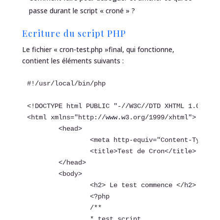
passe durant le script « croné » ?
Ecriture du script PHP
Le fichier « cron-test.php »final, qui fonctionne,
contient les éléments suivants :
#!/usr/local/bin/php

<!DOCTYPE html PUBLIC "-//W3C//DTD XHTML 1.0 Tran
<html xmlns="http://www.w3.org/1999/xhtml">

	<head>

		<meta http-equiv="Content-Type" content="text/html; charset=utf-8" />

		<title>Test de Cron</title>

	</head>

	<body>

		<h2> Le test commence </h2>

		<?php

		/**

		* test script
