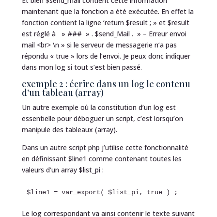
Et bien $send_mail contient cette information
maintenant que la fonction a été exécutée. En effet la
fonction contient la ligne ‘return $result ; » et $result
est réglé à » ### » . $send_Mail . » – Erreur envoi
mail <br> \n » si le serveur de messagerie n’a pas
répondu « true » lors de l’envoi. Je peux donc indiquer
dans mon log si tout s’est bien passé.
exemple 2 : écrire dans un log le contenu
d’un tableau (array)
Un autre exemple où la constitution d’un log est
essentielle pour déboguer un script, c’est lorsqu’on
manipule des tableaux (array).
Dans un autre script php j’utilise cette fonctionnalité
en définissant $line1 comme contenant toutes les
valeurs d’un array $list_pi :
$line1 = var_export( $list_pi, true ) ;
Le log correspondant va ainsi contenir le texte suivant