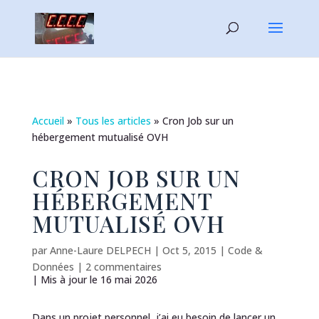
Accueil
»
Tous les articles
»
Cron Job sur un
hébergement mutualisé OVH
CRON JOB SUR UN
HÉBERGEMENT
MUTUALISÉ OVH
par
Anne-Laure DELPECH
|
Oct 5, 2015
|
Code &
Données
|
2 commentaires
| Mis à jour le 16 mai 2026
Dans un projet personnel, j’ai eu besoin de lancer un