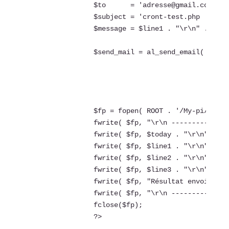
		$to      = 'adresse@gmail.com, autreadresse@hotmail.fr'; 

		$subject = 'cront-test.php  !!!';

		$message = $line1 . "\r\n" . $line2 . "\r\n" . $line3 . "\r\n" ;

		$send_mail = al_send_email( $to, $subject, $message) ;

		$fp = fopen( ROOT . '/My-pi/cron-pi.log', 'a' );  

		fwrite( $fp, "\r\n -----------------TEST----------------------------------- \r\n" );

		fwrite( $fp, $today . "\r\n" );

		fwrite( $fp, $line1 . "\r\n" );

		fwrite( $fp, $line2 . "\r\n" );

		fwrite( $fp, $line3 . "\r\n" );

		fwrite( $fp, "Résultat envoi Mail : " . $send_mail . "\r\n" );		

		fwrite( $fp, "\r\n -------------------------------------------------------- \r\n" );

		fclose($fp);

		?>
