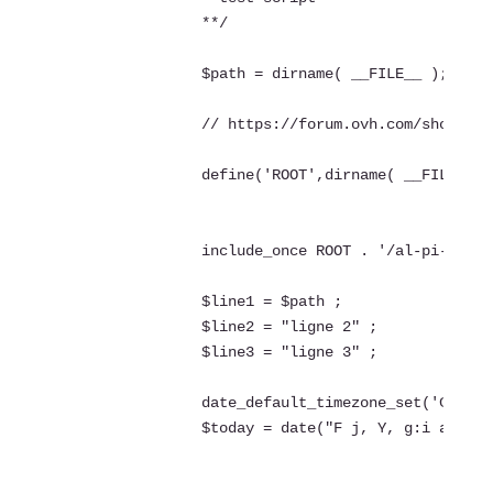
		**/

		$path = dirname( __FILE__ );

		// https://forum.ovh.com/showthread.php/101095-taches-planifi%C3%A9s-ne-s-executent-plus/page2

		define('ROOT',dirname( __FILE__ ));

		include_once ROOT . '/al-pi-cron-test.php';

		$line1 = $path ;

		$line2 = "ligne 2" ;

		$line3 = "ligne 3" ;

		date_default_timezone_set('CEST');

		$today = date("F j, Y, g:i a"); 
