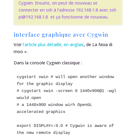
Cygwin. Ensuite, on peut de nouveau se
connecter en ssh à l’adresse 192.168.1.8 avec
ssh
pi@192.168.1.8
et ça fonctionne de nouveau.
interface graphique avec Cygwin
Voir
l’article plus détaillé, en anglais
, de La Noia di
moo ».
Dans la console Cygwin classique :
cygstart xwin # will open another window 
for the graphic display

# cygstart xwin -screen 0 1440x900@1 -wgl 
would open

# a 1440x900 window wirh OpenGL 
accelerated graphics

export DISPLAY=:0.0 # Cygwin is aware of 
the new remote display
